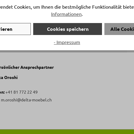
Zwischentisch Wildeiche und Kissen ca. 52/52
endet Cookies, um Ihnen die bestmögliche Funktionalität biete
cm
Informationen
.
rieren
Cookies speichern
Alle Cook
- Impressum
ersönlicher Ansprechpartner
a Oroshi
on:
+41 81 772 22 49
:
m.oroshi@delta-moebel.ch