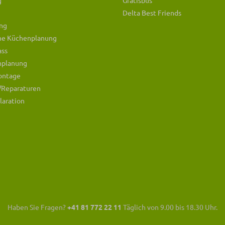
g
Gratisbus
Delta Best Friends
ng
che Küchenplanung
ass
mplanung
ontage
/Reparaturen
laration
Haben Sie Fragen?
+41 81 772 22 11
Täglich von 9.00 bis 18.30 Uhr.