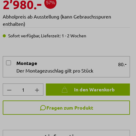
-
2’980.
57%
Abholpreis ab Ausstellung (kann Gebrauchsspuren
enthalten)
Sofort verfügbar, Lieferzeit: 1 - 2 Wochen
Montage
-
80.
Der Montagezuschlag gilt pro Stück
Produkt Anzahl: Gib den gewünschten We
In den Warenkorb
Fragen zum Produkt