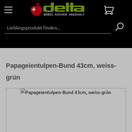
Zum Hauptinhalt springen
Warenko
Papageientulpen-Bund 43cm, weiss-
grün
Bildergalerie überspringen