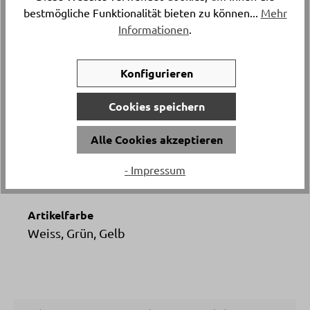
16885.2.
bestmögliche Funktionalität bieten zu können...
Mehr
Informationen
.
Länge
ca. 43 cm
Konfigurieren
Versand & Lieferung
Cookies speichern
Postversand
Alle Cookies akzeptieren
Material
- Impressum
Kunststoff
Artikelfarbe
Weiss, Grün, Gelb