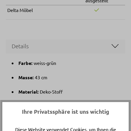
ausgestellt
Delta Möbel
Details
Farbe:
weiss-grün
Masse:
43 cm
Material:
Deko-Stoff
Die Blume die das ganze Jahr blüht
Ihre Privatssphäre ist uns wichtig
Artikelnummer
Diese Website verwendet Cookies, um Ihnen die