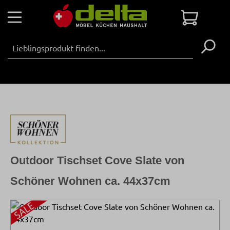
Zum Hauptinhalt springen
Warenko
Outdoor Tischset Cove Slate von
Schöner Wohnen ca. 44x37cm
Bildergalerie überspringen