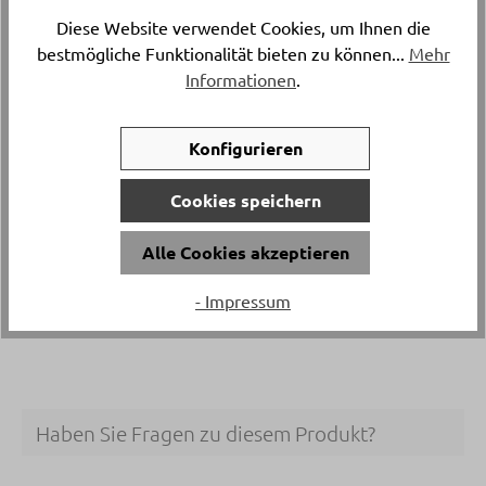
Versand & Lieferung
Diese Website verwendet Cookies, um Ihnen die
Postversand
bestmögliche Funktionalität bieten zu können...
Mehr
Informationen
.
Breite
ca. 37 cm
Konfigurieren
Material
Cookies speichern
100% PVC
Alle Cookies akzeptieren
Artikelfarbe
- Impressum
Slate
Haben Sie Fragen zu diesem Produkt?