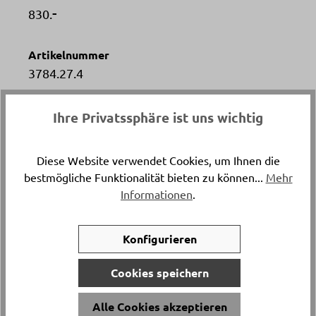
-
830.
Artikelnummer
3784.27.4
Versand & Lieferung
Ihre Privatssphäre ist uns wichtig
Lieferung und Montage
Diese Website verwendet Cookies, um Ihnen die
Breite
bestmögliche Funktionalität bieten zu können...
Mehr
ca. 41.5 cm
Informationen
.
Höhe
Konfigurieren
ca. 60 cm
Cookies speichern
Tiefe
Alle Cookies akzeptieren
ca. 41 cm