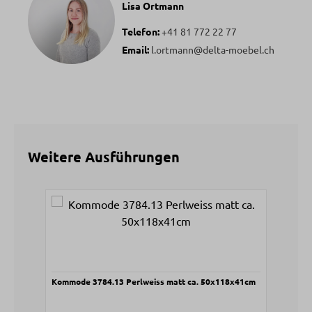
Lisa Ortmann
Telefon:
+41 81 772 22 77
Email:
l.ortmann@delta-moebel.ch
Weitere Ausführungen
Produktgalerie überspringen
Kommode 3784.13 Perlweiss matt ca. 50x118x41cm
Nach
41,