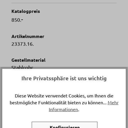
Katalogpreis
-
850.
Artikelnummer
23373.16.
Gestellmaterial
Stahlrohr
Ihre Privatssphäre ist uns wichtig
Versand & Lieferung
Lieferung und Montage
Diese Website verwendet Cookies, um Ihnen die
bestmögliche Funktionalität bieten zu können...
Mehr
Breite
Informationen
.
ca. 140 cm
Konfigurieren