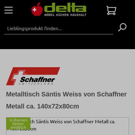
Zum Hauptinhalt springen
Warenko
Metalltisch Säntis Weiss von Schaffner
Metall ca. 140x72x80cm
Bildergalerie überspringen