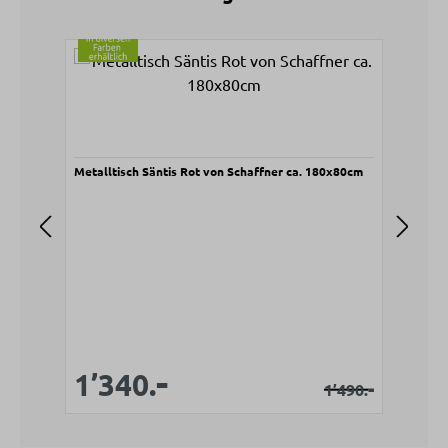
Produktgalerie überspringen
Metalltisch Säntis Rot von Schaffner ca. 180x80cm
Meta
V
1
-
Verkaufspreis:
Verkaufspreis:
1’340.
Regulärer Prei
-
1’490.