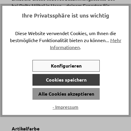
bei Delta Möbel in Haag – deinem Experten für
Möbel, Küchen und stilvolle Boutique-Artikel.
Ihre Privatssphäre ist uns wichtig
Artikelnummer
Diese Website verwendet Cookies, um Ihnen die
23332..
bestmögliche Funktionalität bieten zu können...
Mehr
Informationen
.
Versand & Lieferung
Abholung
Konfigurieren
Cookies speichern
Breite
ca. 37 cm
Alle Cookies akzeptieren
Tiefe
- Impressum
ca. 17 cm
Artikelfarbe