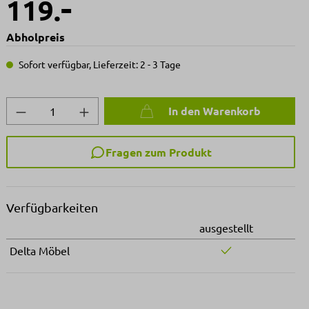
-
119.
Abholpreis
Sofort verfügbar, Lieferzeit: 2 - 3 Tage
Produkt Anzahl: Gib den gewünschten We
In den Warenkorb
Fragen zum Produkt
Verfügbarkeiten
ausgestellt
Delta Möbel