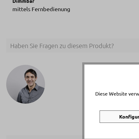
Dimmbar
mittels Fernbedienung
Haben Sie Fragen zu diesem Produkt?
Ihr p
Sandr
Telef
Diese Website verw
Email
Konfigu