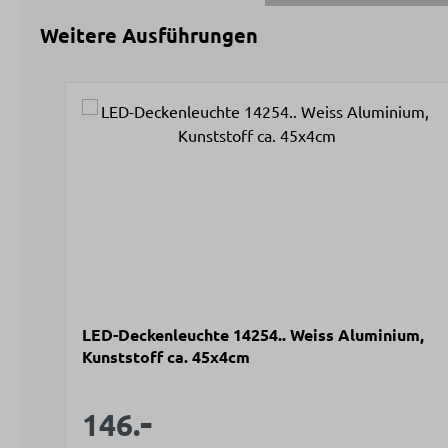
Weitere Ausführungen
Produktgalerie überspringen
LED-Deckenleuchte 14254.. Weiss Aluminium,
Kunststoff ca. 45x4cm
-
Verkaufspreis:
Regulärer Preis:
146.