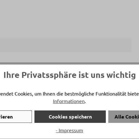
ersönlicher Ansprechpartner
Ihre Privatssphäre ist uns wichtig
o Grillo
on:
+41 81 772 22 41
endet Cookies, um Ihnen die bestmögliche Funktionalität biete
Informationen
.
:
s.grillo@delta-moebel.ch
rieren
Cookies speichern
Alle Cook
- Impressum