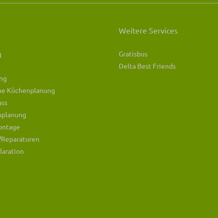
Weitere Services
g
Gratisbus
Delta Best Friends
ng
che Küchenplanung
ass
mplanung
ontage
/Reparaturen
laration