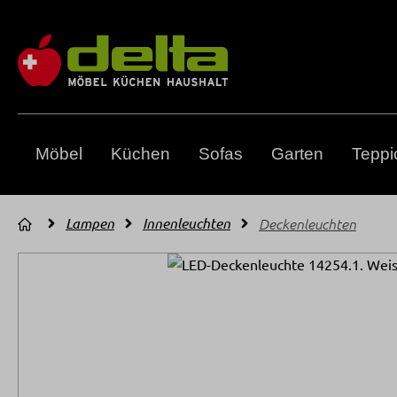
m Hauptinhalt springen
Zur Suche springen
Zur Hauptnavigation springen
Möbel
Küchen
Sofas
Garten
Teppi
Lampen
Innenleuchten
Deckenleuchten
Bildergalerie überspringen