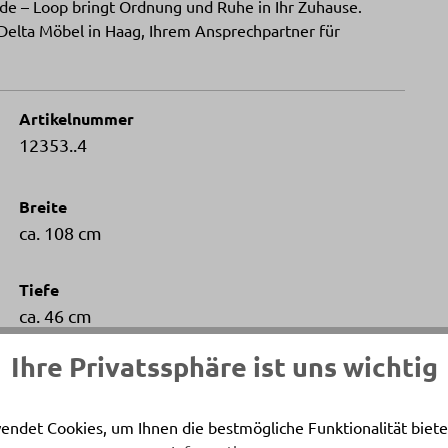
e – Loop bringt Ordnung und Ruhe in Ihr Zuhause.
Delta Möbel in Haag, Ihrem Ansprechpartner für
Artikelnummer
12353..4
Breite
ca. 108 cm
Tiefe
ca. 46 cm
Ihre Privatssphäre ist uns wichtig
Artikelfarbe
Elfenbein matt
endet Cookies, um Ihnen die bestmögliche Funktionalität biete