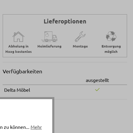
Lieferoptionen
Abholung in
Heimlieferung
Montage
Entsorgung
Haag kostenlos
möglich
Verfügbarkeiten
ausgestellt
Delta Möbel
n zu können...
Mehr