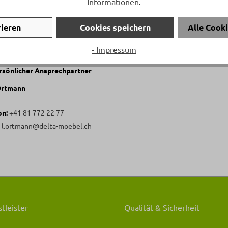
Informationen
.
rieren
Cookies speichern
Alle Cook
- Impressum
ersönlicher Ansprechpartner
Ortmann
on:
+41 81 772 22 77
:
l.ortmann@delta-moebel.ch
tleister
Qualität & Sicherheit