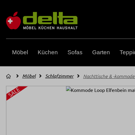
m Hauptinhalt springen
Zur Suche springen
Zur Hauptnavigation springen
Möbel
Küchen
Sofas
Garten
Teppi
Möbel
Schlafzimmer
Nachttische & -kommode
Bildergalerie überspringen