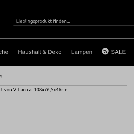
che
Haushalt & Deko
Lampen
SALE
n