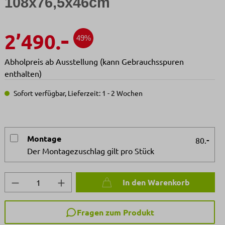
108x76,5x46cm
-
2’490.
49%
Abholpreis ab Ausstellung (kann Gebrauchsspuren
enthalten)
Sofort verfügbar, Lieferzeit: 1 - 2 Wochen
Montage
-
80.
Der Montagezuschlag gilt pro Stück
Produkt Anzahl: Gib den gewünschten We
In den Warenkorb
Fragen zum Produkt