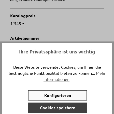
Katalogpreis
-
1’349.
Artikelnummer
3784.80.
Ihre Privatssphäre ist uns wichtig
Versand & Lieferung
Lieferung und Montage
Diese Website verwendet Cookies, um Ihnen die
bestmögliche Funktionalität bieten zu können...
Mehr
Informationen
.
Breite
ca. 100 cm
Konfigurieren
Höhe
Cookies speichern
ca. 79 cm