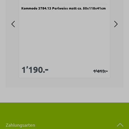
Kommode 3784.13 Perlweiss matt ca. 50x118x41cm
Nach
41,
V
6
-
Verkaufspreis:
Verkaufspreis:
1’190.
Regulärer Prei
-
1’413.
Zahlungsarten