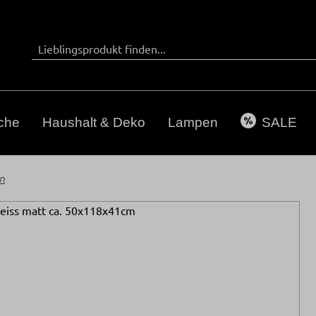
che
Haushalt & Deko
Lampen
SALE
n