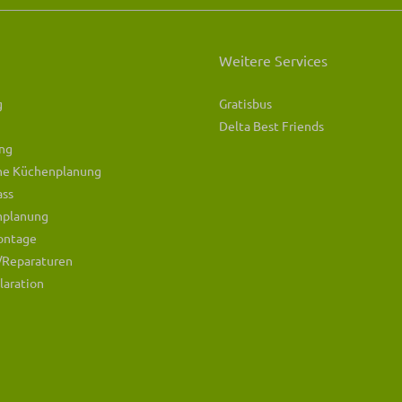
Weitere Services
g
Gratisbus
Delta Best Friends
ng
che Küchenplanung
ass
mplanung
ontage
/Reparaturen
laration