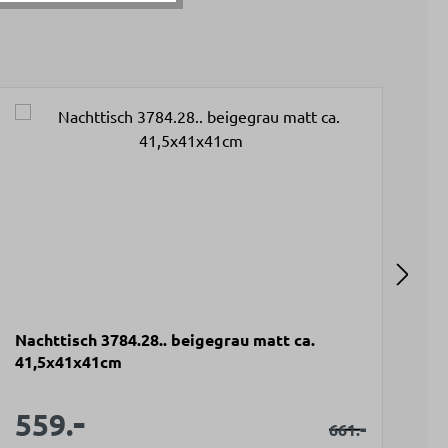
Nachttisch 3784.28.. beigegrau matt ca.
Hi
41,5x41x41cm
"s
Wi
V
1
-
Verkaufspreis:
Verkaufspreis:
559.
 Preis:
Regulärer Pre
-
661.