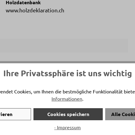
Holzdatenbank
www.holzdeklaration.ch
ersönlicher Ansprechpartner
Ihre Privatssphäre ist uns wichtig
Ortmann
endet Cookies, um Ihnen die bestmögliche Funktionalität biete
on:
+41 81 772 22 77
Informationen
.
:
l.ortmann@delta-moebel.ch
rieren
Cookies speichern
Alle Cook
- Impressum