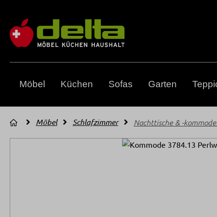
m Hauptinhalt springen
Zur Suche springen
Zur Hauptnavigation springen
Möbel
Küchen
Sofas
Garten
Teppi
Möbel
Schlafzimmer
Nachttische & -kommode
Bildergalerie überspringen