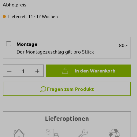
Abholpreis
Lieferzeit 11 - 12 Wochen
Montage
-
80.
Der Montagezuschlag gilt pro Stück
Produkt Anzahl: Gib den gewünschten We
In den Warenkorb
Fragen zum Produkt
Lieferoptionen