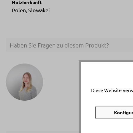
Holzherkunft
Polen, Slowakei
Haben Sie Fragen zu diesem Produkt?
Ihr p
Lisa 
Diese Website verw
Telef
Email
Konfigu