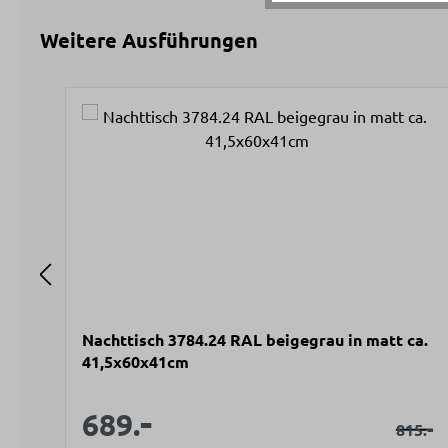
Weitere Ausführungen
Produktgalerie überspringen
Nachttisch 3784.24 RAL beigegrau in matt ca.
41,5x60x41cm
-
Verkaufspreis:
Verkaufspreis:
689.
Regulä
-
815.