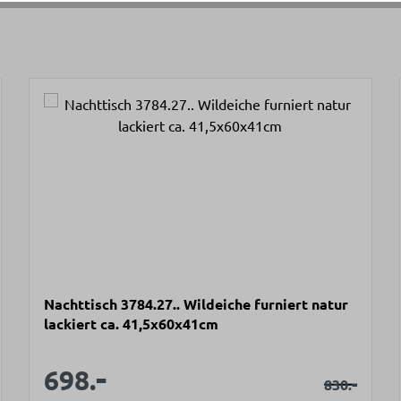
Nachttisch 3784.27.. Wildeiche furniert natur
lackiert ca. 41,5x60x41cm
-
Verkaufspreis:
Verkaufspreis:
698.
rer Preis:
Regulärer
-
830.