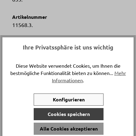
Artikelnummer
11568.3.
Versand & Lieferung
Ihre Privatssphäre ist uns wichtig
Lieferung und Montage
Diese Website verwendet Cookies, um Ihnen die
Breite
bestmögliche Funktionalität bieten zu können...
Mehr
ca. 58 cm
Informationen
.
Höhe
Konfigurieren
ca. 173.4 cm
Cookies speichern
Tiefe
ca. 58 cm
Alle Cookies akzeptieren