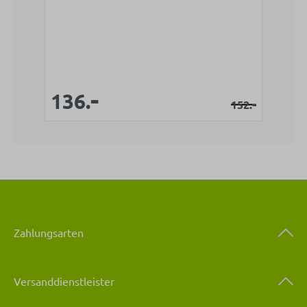
-
Verkaufspreis:
Verkaufspreis:
136.
Regulärer Pr
-
152.
Zahlungsarten
Versanddienstleister