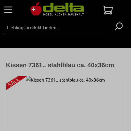
Zum Hauptinhalt springen
Warenko
Kissen 7361.. stahlblau ca. 40x36cm
Bildergalerie überspringen