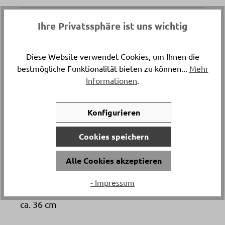
Katalogpreis
Ihre Privatssphäre ist uns wichtig
-
169.
Diese Website verwendet Cookies, um Ihnen die
Artikelnummer
bestmögliche Funktionalität bieten zu können...
Mehr
7361..
Informationen
.
Länge
Konfigurieren
ca. 40 cm
Cookies speichern
Versand & Lieferung
Alle Cookies akzeptieren
Abholung
- Impressum
Breite
ca. 36 cm