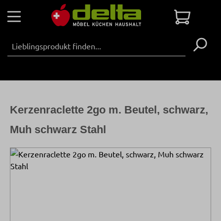
Zum Hauptinhalt springen
Warenko
Kerzenraclette 2go m. Beutel, schwarz,
Muh schwarz Stahl
Bildergalerie überspringen