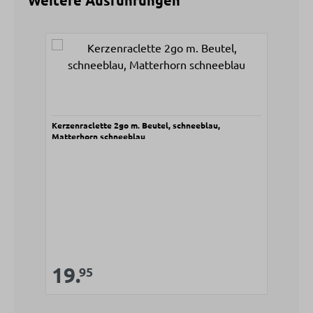
Weitere Ausführungen
Produktgalerie überspringen
Kerzenraclette 2go m. Beutel, schneeblau,
Matterhorn schneeblau
Verkaufspreis:
19.
Regulärer Preis:
95