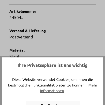
Artikelnummer
24504..
Versand & Lieferung
Postversand
Material
Stahl
Ihre Privatssphäre ist uns wichtig
Artikelfarbe
schwarz
Diese Website verwendet Cookies, um Ihnen die
bestmögliche Funktionalität bieten zu können...
Mehr
Bestandteile
Informationen
.
1x Rechaud, 1x Raclette Pfännchen
Antihaftbeschichtet, 1x Raclettespachtel, 4x