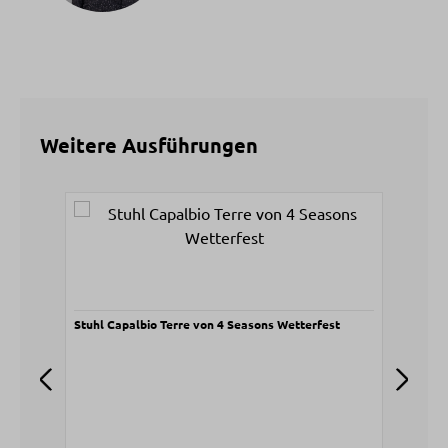
Weitere Ausführungen
Produktgalerie überspringen
Stuhl Capalbio Terre von 4 Seasons Wetterfest
Sess
Poly
100%
V
8