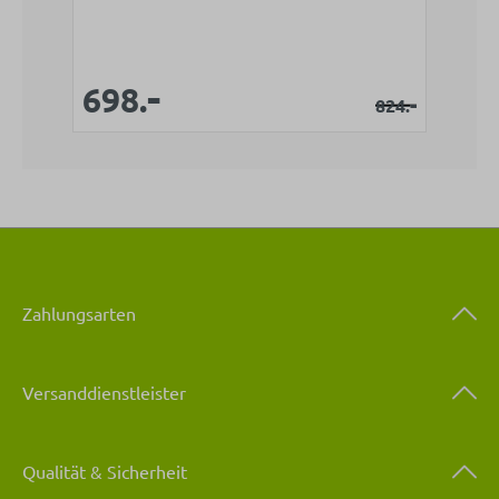
-
Verkaufspreis:
Verkaufspreis:
698.
Regulärer Pr
-
824.
Zahlungsarten
Versanddienstleister
Qualität & Sicherheit