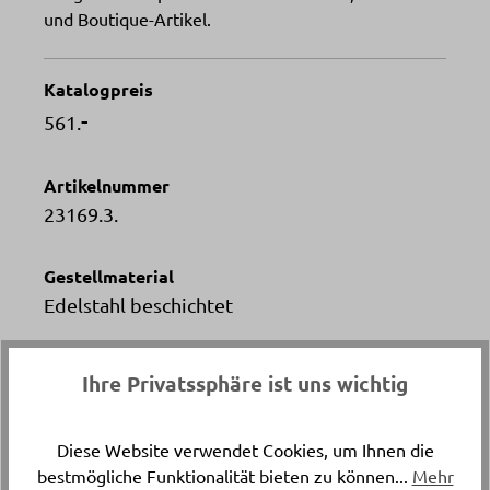
und Boutique-Artikel.
Katalogpreis
-
561.
Artikelnummer
23169.3.
Gestellmaterial
Edelstahl beschichtet
Versand & Lieferung
Ihre Privatssphäre ist uns wichtig
Lieferung und Montage
Diese Website verwendet Cookies, um Ihnen die
Breite
bestmögliche Funktionalität bieten zu können...
Mehr
ca. 69 cm