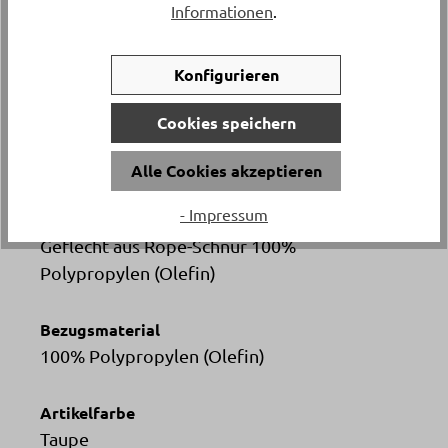
Informationen
.
Höhe
Konfigurieren
ca. 40.5 cm
Cookies speichern
Tiefe
ca. 59.5 cm
Alle Cookies akzeptieren
- Impressum
Material
Geflecht aus Rope-Schnur 100%
Polypropylen (Olefin)
Bezugsmaterial
100% Polypropylen (Olefin)
Artikelfarbe
Taupe