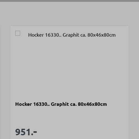
Hocker 16330.. Graphit ca. 80x46x80cm
-
Verkaufspreis:
Regulärer Preis:
951.