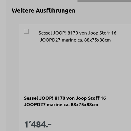
Weitere Ausführungen
Produktgalerie überspringen
Sessel JOOP! 8170 von Joop Stoff 16
JOOPD27 marine ca. 88x75x88cm
-
Verkaufspreis:
Regulärer Preis:
1’484.