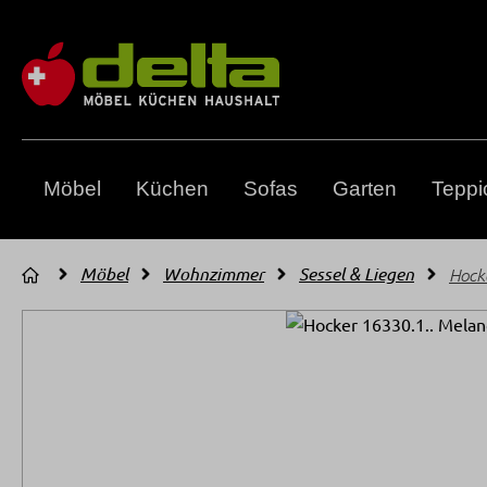
m Hauptinhalt springen
Zur Suche springen
Zur Hauptnavigation springen
Möbel
Küchen
Sofas
Garten
Teppi
Möbel
Wohnzimmer
Sessel & Liegen
Hock
Bildergalerie überspringen