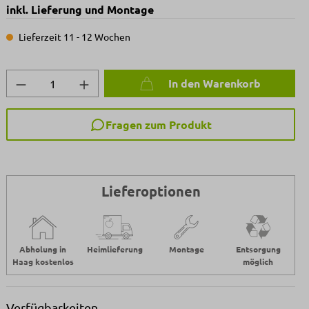
inkl. Lieferung und Montage
Lieferzeit 11 - 12 Wochen
Produkt Anzahl: Gib den gewünschten We
In den Warenkorb
Fragen zum Produkt
Lieferoptionen
Abholung in
Heimlieferung
Montage
Entsorgung
Haag kostenlos
möglich
Verfügbarkeiten