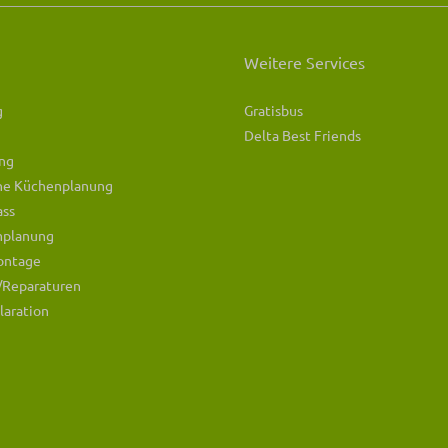
Weitere Services
g
Gratisbus
Delta Best Friends
ng
che Küchenplanung
ass
mplanung
ontage
/Reparaturen
laration