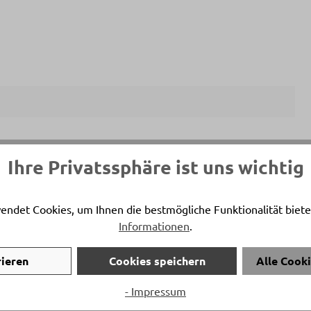
ersönlicher Ansprechpartner
Ihre Privatssphäre ist uns wichtig
a Oroshi
on:
+41 81 772 22 49
endet Cookies, um Ihnen die bestmögliche Funktionalität biete
Informationen
.
:
m.oroshi@delta-moebel.ch
rieren
Cookies speichern
Alle Cook
- Impressum