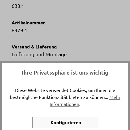
-
633.
Artikelnummer
8479.1.
Versand & Lieferung
Lieferung und Montage
Breite
Ihre Privatssphäre ist uns wichtig
ca. 85 cm
Diese Website verwendet Cookies, um Ihnen die
Höhe
bestmögliche Funktionalität bieten zu können...
Mehr
ca. 47 cm
Informationen
.
Tiefe
Konfigurieren
ca. 40 cm