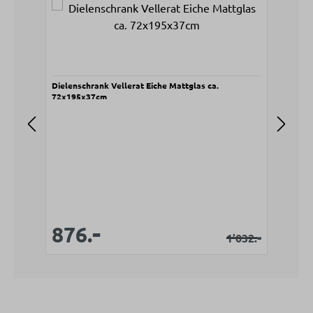
Produktgalerie überspringen
Dielenschrank Vellerat Eiche Mattglas ca.
Sitz
72x195x37cm
80x
V
9
-
Verkaufspreis:
Verkaufspreis:
876.
Regulärer Prei
-
1’032.