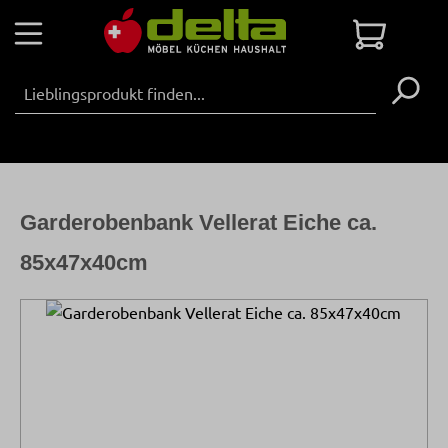
Zum Hauptinhalt springen
Warenko
Garderobenbank Vellerat Eiche ca.
85x47x40cm
Bildergalerie überspringen