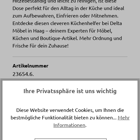
Hitzebeständig und leicht zu reinigen, ist diese
Dose perfekt für den Alltag in der Küche und ideal
zum Aufbewahren, Einfrieren oder Mitnehmen.
Entdecke diesen cleveren Küchenhelfer bei Delta
Möbel in Haag – deinem Experten für Möbel,
Küchen und Boutique-Artikel. Mehr Ordnung und
Frische für dein Zuhause!
Artikelnummer
23654.6.
Ihre Privatssphäre ist uns wichtig
Füllmenge
ca. 2200 ml
Diese Website verwendet Cookies, um Ihnen die
bestmögliche Funktionalität bieten zu können...
Mehr
Versand & Lieferung
Informationen
.
Abholung