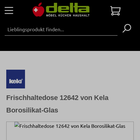
Zum Hauptinhalt springen
Warenko
Frischhaltedose 12642 von Kela
Borosilikat-Glas
Bildergalerie überspringen