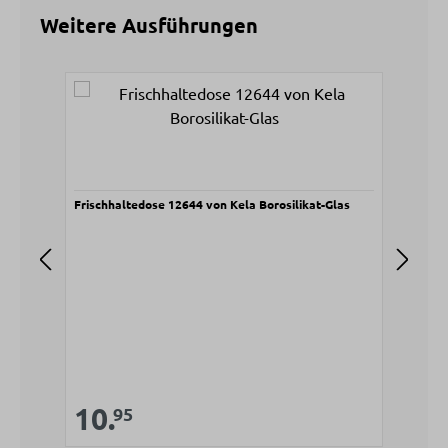
Weitere Ausführungen
Produktgalerie überspringen
Frischhaltedose 12644 von Kela Borosilikat-Glas
Fris
V
1
Verkaufspreis:
10.
Regulärer Preis:
95