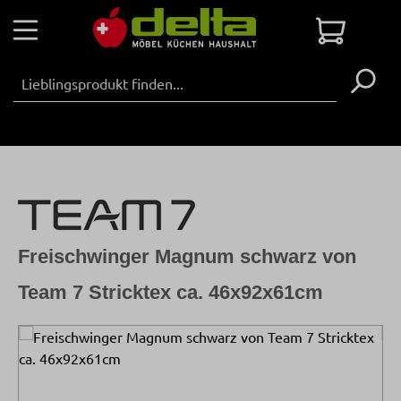
Zum Hauptinhalt springen
Warenko
Freischwinger Magnum schwarz von
Team 7 Stricktex ca. 46x92x61cm
Bildergalerie überspringen