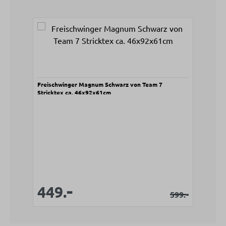
Produktgalerie überspringen
Freischwinger Magnum Schwarz von Team 7
Stricktex ca. 46x92x61cm
-
Verkaufspreis:
Verkaufspreis:
449.
Regulärer Pr
-
599.