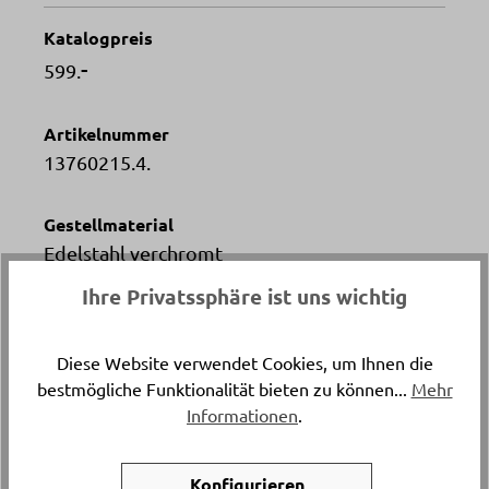
Katalogpreis
-
599.
Artikelnummer
13760215.4.
Gestellmaterial
Edelstahl verchromt
Ihre Privatssphäre ist uns wichtig
Versand & Lieferung
Lieferung und Montage
Diese Website verwendet Cookies, um Ihnen die
bestmögliche Funktionalität bieten zu können...
Mehr
Breite
Informationen
.
ca. 46 cm
Konfigurieren