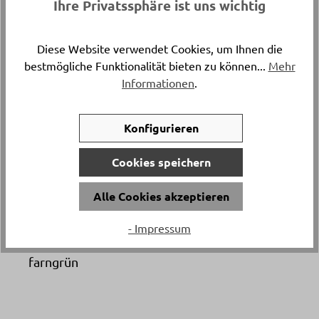
Ihre Privatssphäre ist uns wichtig
Länge
ca. 210 cm
Diese Website verwendet Cookies, um Ihnen die
Versand & Lieferung
bestmögliche Funktionalität bieten zu können...
Mehr
Informationen
.
Postversand
Breite
Konfigurieren
ca. 160 cm
Cookies speichern
Material
Alle Cookies akzeptieren
100% Baumwolle
- Impressum
Artikelfarbe
farngrün