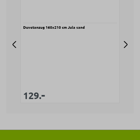
Duvetanzug 160x210 cm Jula sand
Duve
V
1
-
Verkaufspreis:
Regulärer Preis:
129.