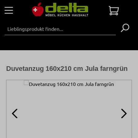
Zum Hauptinhalt springen
Warenko
Duvetanzug 160x210 cm Jula farngrün
Bildergalerie überspringen