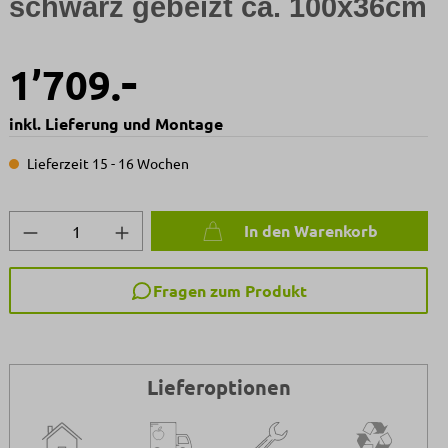
schwarz gebeizt ca. 100x36cm
-
1’709.
inkl. Lieferung und Montage
Lieferzeit 15 - 16 Wochen
Produkt Anzahl: Gib den gewünschten We
In den Warenkorb
Fragen zum Produkt
Lieferoptionen