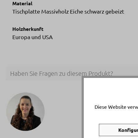
Material
Tischplatte Massivholz Eiche schwarz gebeizt
Holzherkunft
Europa und USA
Haben Sie Fragen zu diesem Produkt?
Ihr p
Monik
Diese Website verw
Telef
Email
Konfigu