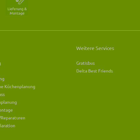
Weitere Services
g
Gratisbus
Delta Best Friends
ng
che Küchenplanung
ass
mplanung
ontage
/Reparaturen
laration