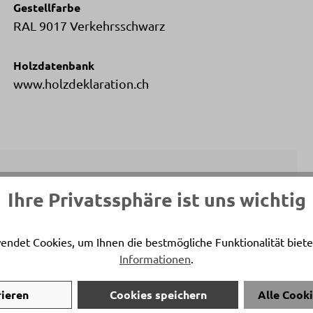
Gestellfarbe
RAL 9017 Verkehrsschwarz
Holzdatenbank
www.holzdeklaration.ch
Ihre Privatssphäre ist uns wichtig
ersönlicher Ansprechpartner
a Oroshi
endet Cookies, um Ihnen die bestmögliche Funktionalität biete
Informationen
.
on:
+41 81 772 22 49
:
m.oroshi@delta-moebel.ch
rieren
Cookies speichern
Alle Cook