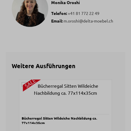
Monika Oroshi
Telefon:
+41 81 772 22 49
Email:
m.oroshi@delta-moebel.ch
Weitere Ausführungen
Produktgalerie überspringen
Bücherregal Sitten Wildeiche Nachbildung ca.
Büch
77x114x35cm
77x