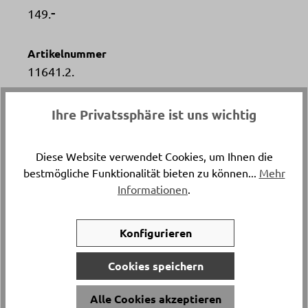
-
149.
Artikelnummer
11641.2.
Gestellmaterial
Ihre Privatssphäre ist uns wichtig
Metall pulverbeschichtet rau
Diese Website verwendet Cookies, um Ihnen die
Versand & Lieferung
bestmögliche Funktionalität bieten zu können...
Mehr
Lieferung und Montage
Informationen
.
Breite
Konfigurieren
ca. 77 cm
Cookies speichern
Höhe
Alle Cookies akzeptieren
ca. 114 cm