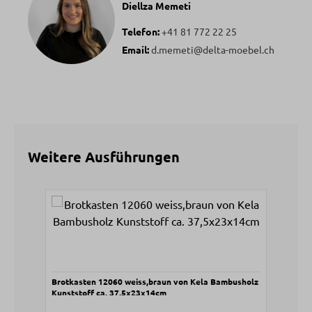
Diellza Memeti
Telefon:
+41 81 772 22 25
Email:
d.memeti@delta-moebel.ch
Weitere Ausführungen
Produktgalerie überspringen
Brotkasten 12060 weiss,braun von Kela Bambusholz
Brot
Kunststoff ca. 37,5x23x14cm
ca. 