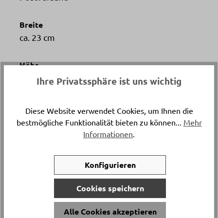
Breite
ca. 23 cm
Höhe
ca. 14 cm
Ihre Privatssphäre ist uns wichtig
Material
Diese Website verwendet Cookies, um Ihnen die
Bambusholz Kunststoff
bestmögliche Funktionalität bieten zu können...
Mehr
Informationen
.
Artikelfarbe
opalgrau, braun
Konfigurieren
Bestandteile
Cookies speichern
inkl. Deckel
Alle Cookies akzeptieren