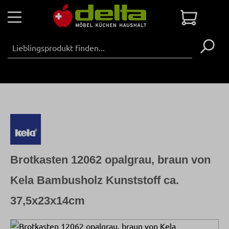
Zum Hauptinhalt springen
Warenko
Brotkasten 12062 opalgrau, braun von
Kela Bambusholz Kunststoff ca.
37,5x23x14cm
Bildergalerie überspringen