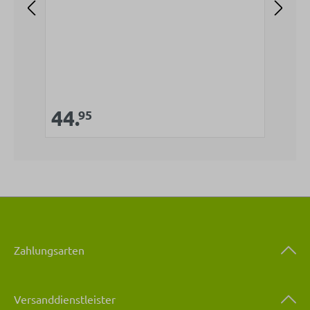
V
4
Verkaufspreis:
44.
Regulärer Preis:
95
Zahlungsarten
Versanddienstleister