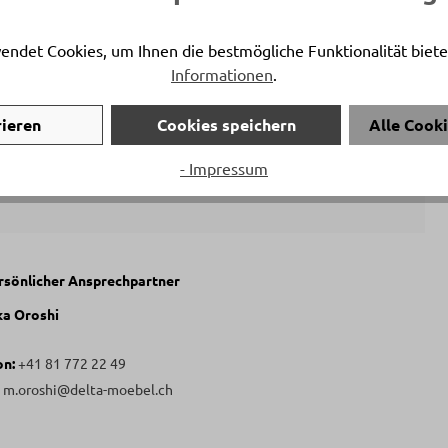
schwarz matt
endet Cookies, um Ihnen die bestmögliche Funktionalität biete
Holzdatenbank
Informationen
.
www.holzdeklaration.ch
rieren
Cookies speichern
Alle Cook
- Impressum
ersönlicher Ansprechpartner
a Oroshi
on:
+41 81 772 22 49
:
m.oroshi@delta-moebel.ch