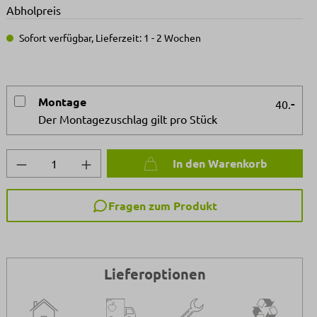
Abholpreis
Sofort verfügbar, Lieferzeit: 1 - 2 Wochen
Montage
-
40.
Der Montagezuschlag gilt pro Stück
Produkt Anzahl: Gib den gewünschten We
In den Warenkorb
Fragen zum Produkt
Lieferoptionen