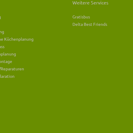
Weitere Services
g
Gratisbus
Delta Best Friends
ng
che Küchenplanung
ass
mplanung
ontage
/Reparaturen
laration