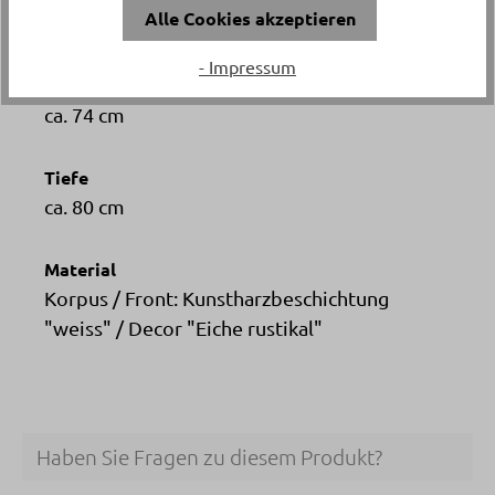
Alle Cookies akzeptieren
ca. 43.2 cm
- Impressum
Höhe
ca. 74 cm
Tiefe
ca. 80 cm
Material
Korpus / Front: Kunstharzbeschichtung
"weiss" / Decor "Eiche rustikal"
Haben Sie Fragen zu diesem Produkt?