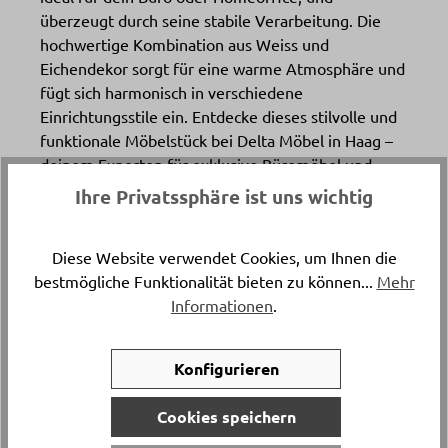
überzeugt durch seine stabile Verarbeitung. Die
hochwertige Kombination aus Weiss und
Eichendekor sorgt für eine warme Atmosphäre und
fügt sich harmonisch in verschiedene
Einrichtungsstile ein. Entdecke dieses stilvolle und
funktionale Möbelstück bei Delta Möbel in Haag –
deinem Experten für exklusive Büromöbel und
nachhaltige Wohnideen. In verschiedenen
Ihre Privatssphäre ist uns wichtig
Variatione erhältlich.
Diese Website verwendet Cookies, um Ihnen die
Artikelnummer
bestmögliche Funktionalität bieten zu können...
Mehr
22046.1.
Informationen
.
Versand & Lieferung
Konfigurieren
Lieferung und Montage
Cookies speichern
Breite