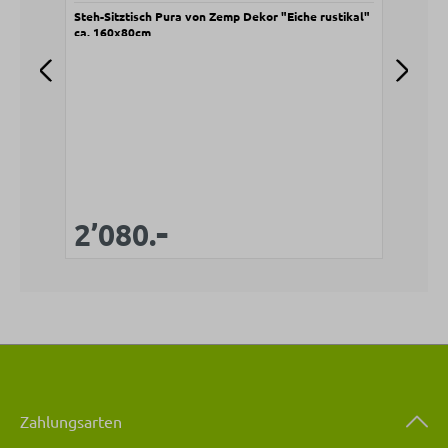
Steh-Sitztisch Pura von Zemp Dekor "Eiche rustikal"
Roll
ca. 160x80cm
Kuns
rust
V
8
-
Verkaufspreis:
Regulärer Preis:
2’080.
Zahlungsarten